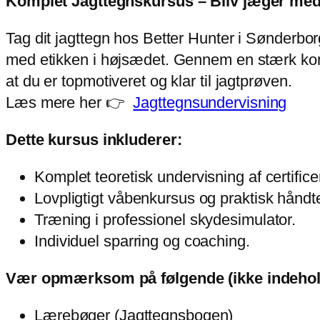
Komplet Jagttegnskursus – Bliv jæger med
Tag dit jagttegn hos Better Hunter i Sønderbo
med etikken i højsædet. Gennem en stærk kombin
at du er topmotiveret og klar til jagtprøven.
Læs mere her 👉
Jagttegnsundervisning
Dette kursus inkluderer:
Komplet teoretisk undervisning af certifice
Lovpligtigt våbenkursus og praktisk håndte
Træning i professionel skydesimulator.
Individuel sparring og coaching.
Vær opmærksom på følgende (ikke indeholdt
Lærebøger (Jagttegnsbogen)