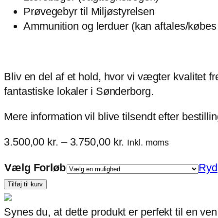
Prøvegebyr til Miljøstyrelsen
Ammunition og lerduer (kan aftales/købes 
Bliv en del af et hold, hvor vi vægter kvalitet 
fantastiske lokaler i Sønderborg.
Mere information vil blive tilsendt efter besti
Prisinterval:
3.500,00
kr.
–
3.750,00
kr.
Inkl. moms
3.500,00 kr.
Vælg Forløb
Ryd
til
Jagttegnsundervisning
3.750,00 kr.
Tilføj til kurv
antal
Synes du, at dette produkt er perfekt til en v