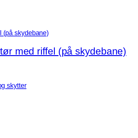
ktør med riffel (på skydebane)
er.
ederne
s