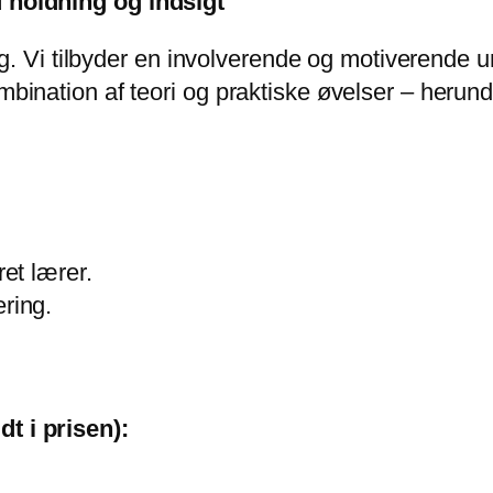
 holdning og indsigt
rg. Vi tilbyder en involverende og motiverende 
ation af teori og praktiske øvelser – herunder 
ret lærer.
ring.
 i prisen):