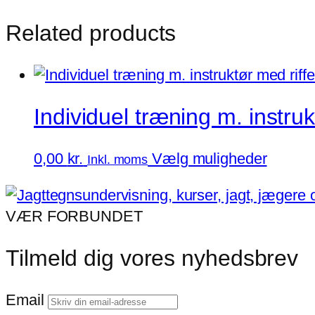
Related products
Individuel træning m. instru
Dette
0,00
kr.
Vælg muligheder
Inkl. moms
vare
har
VÆR FORBUNDET
flere
variant
Tilmeld dig vores nyhedsbrev
Muligh
kan
Email
vælge