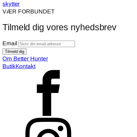
vælges
på
VÆR FORBUNDET
varesiden
Tilmeld dig vores nyhedsbrev
Email
Om Better Hunter
Butik
Kontakt