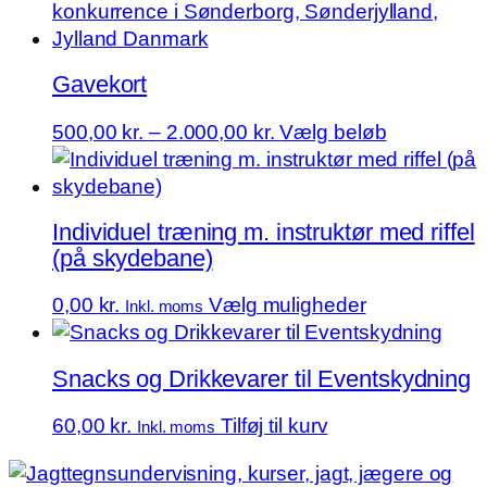
har
7.500,00 kr.
på
flere
varesiden
varianter.
Gavekort
Mulighederne
kan
Prisinterval:
500,00
kr.
–
2.000,00
kr.
Vælg beløb
vælges
500,00 kr.
på
til
varesiden
2.000,00 kr.
Individuel træning m. instruktør med riffel
(på skydebane)
Dette
0,00
kr.
Vælg muligheder
Inkl. moms
vare
har
Snacks og Drikkevarer til Eventskydning
flere
varianter.
60,00
kr.
Tilføj til kurv
Inkl. moms
Mulighedern
kan