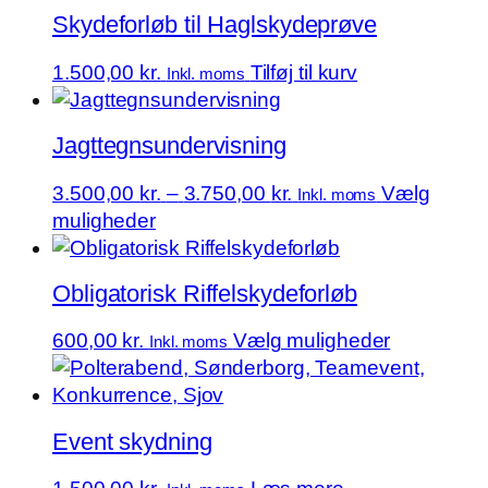
Skydeforløb til Haglskydeprøve
1.500,00
kr.
Tilføj til kurv
Inkl. moms
Jagttegnsundervisning
Prisinterval:
3.500,00
kr.
–
3.750,00
kr.
Vælg
Inkl. moms
Dette
3.500,00 kr.
muligheder
vare
til
har
3.750,00 kr.
Obligatorisk Riffelskydeforløb
flere
varianter.
Dette
600,00
kr.
Vælg muligheder
Inkl. moms
Mulighederne
vare
kan
har
vælges
flere
på
Event skydning
varianter.
varesiden
Mulighede