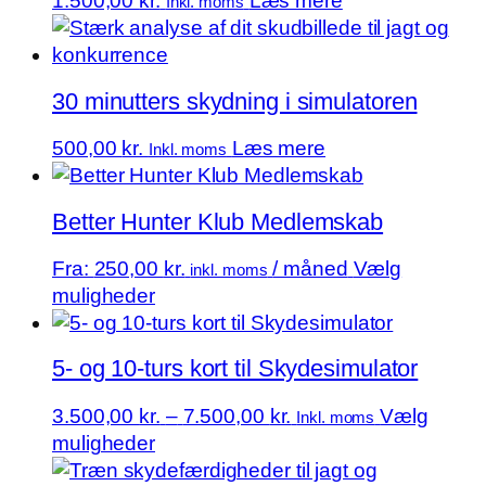
1.500,00
kr.
Læs mere
Inkl. moms
kan
vælges
på
varesiden
30 minutters skydning i simulatoren
500,00
kr.
Læs mere
Inkl. moms
Better Hunter Klub Medlemskab
Fra:
250,00
kr.
/ måned
Vælg
inkl. moms
Dette
muligheder
vare
har
5- og 10-turs kort til Skydesimulator
flere
varianter.
Prisinterval:
3.500,00
kr.
–
7.500,00
kr.
Vælg
Inkl. moms
Mulighederne
Dette
3.500,00 kr.
muligheder
kan
vare
til
vælges