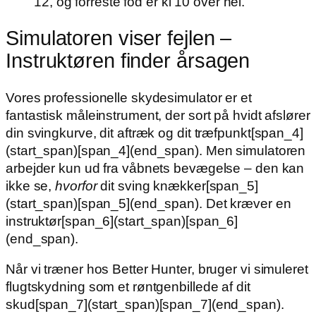
12, og forreste fod er kl 10 over hel.
Simulatoren viser fejlen –
Instruktøren finder årsagen
Vores professionelle skydesimulator er et
fantastisk måleinstrument, der sort på hvidt afslører
din svingkurve, dit aftræk og dit træfpunkt[span_4]
(start_span)[span_4](end_span). Men simulatoren
arbejder kun ud fra våbnets bevægelse – den kan
ikke se,
hvorfor
dit sving knækker[span_5]
(start_span)[span_5](end_span). Det kræver en
instruktør[span_6](start_span)[span_6]
(end_span).
Når vi træner hos Better Hunter, bruger vi simuleret
flugtskydning som et røntgenbillede af dit
skud[span_7](start_span)[span_7](end_span).