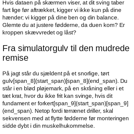
Hvis dataen på skærmen viser, at dit sving taber
fart lige før aftrækket, kigger vi ikke kun på dine
hænder; vi kigger på dine ben og din balance.
Glemte du at justere fødderne, da duen kom? Er
kroppen skævvredet og låst?
Fra simulatorgulv til den mudrede
remise
På jagt står du sjældent på et snorlige, tørt
gulv[span_8](start_span)[span_8](end_span). Du
står i en blød pløjemark, på en skråning eller i et
tæt krat, hvor du ikke frit kan svinge, hvis dit
fundament er forkert[span_9](start_span)[span_9]
(end_span). Netop fordi terrænet driller, skal
sekvensen med at flytte fødderne før monteringen
sidde dybt i din muskelhukommelse.