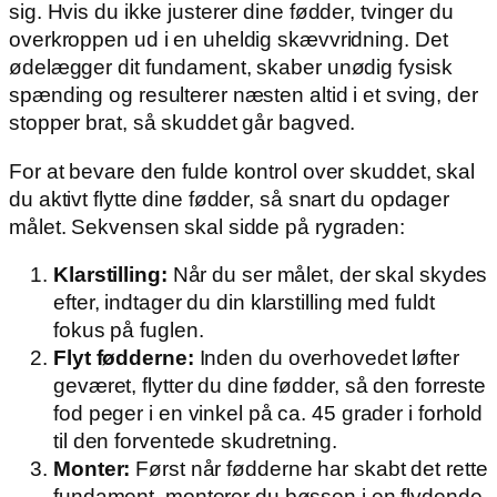
sig. Hvis du ikke justerer dine fødder, tvinger du
overkroppen ud i en uheldig skævvridning. Det
ødelægger dit fundament, skaber unødig fysisk
spænding og resulterer næsten altid i et sving, der
stopper brat, så skuddet går bagved.
For at bevare den fulde kontrol over skuddet, skal
du aktivt flytte dine fødder, så snart du opdager
målet. Sekvensen skal sidde på rygraden:
Klarstilling:
Når du ser målet, der skal skydes
efter, indtager du din klarstilling med fuldt
fokus på fuglen.
Flyt fødderne:
Inden du overhovedet løfter
geværet, flytter du dine fødder, så den forreste
fod peger i en vinkel på ca. 45 grader i forhold
til den forventede skudretning.
Monter:
Først når fødderne har skabt det rette
fundament, monterer du bøssen i en flydende