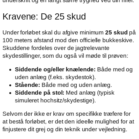
underskrift og en langt større tryghed ved din riffel.
Kravene: De 25 skud
Under forløbet skal du afgive minimum
25 skud
på
100 meters afstand mod den officielle bukkeskive.
Skuddene fordeles over de jagtrelevante
skydestillinger, som du også vil møde til prøven:
Siddende og/eller knælende:
Både med og
uden anlæg (f.eks. skydestok).
Stående:
Både med og uden anlæg.
Siddende på stol:
Med anlæg (typisk
simuleret hochsitz/skydestige).
Selvom der ikke er krav om specifikke træfere for
at bestå forløbet, er det den ideelle mulighed for at
finjustere dit grej og din teknik under vejledning.