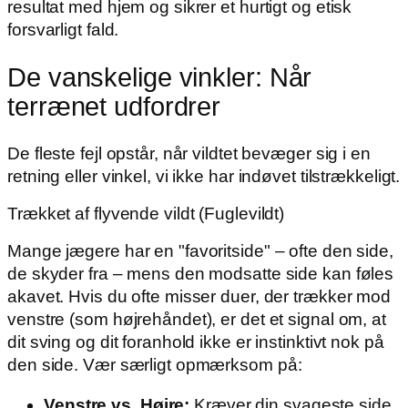
resultat med hjem og sikrer et hurtigt og etisk
forsvarligt fald.
De vanskelige vinkler: Når
terrænet udfordrer
De fleste fejl opstår, når vildtet bevæger sig i en
retning eller vinkel, vi ikke har indøvet tilstrækkeligt.
Trækket af flyvende vildt (Fuglevildt)
Mange jægere har en "favoritside" – ofte den side,
de skyder fra – mens den modsatte side kan føles
akavet. Hvis du ofte misser duer, der trækker mod
venstre (som højrehåndet), er det et signal om, at
dit sving og dit foranhold ikke er instinktivt nok på
den side. Vær særligt opmærksom på:
Venstre vs. Højre:
Kræver din svageste side